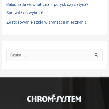
Balustrada wewnętrzna – połysk czy satyna?
Sprawdź co wybrać!
Zastosowanie szkła w aranżacji mieszkania