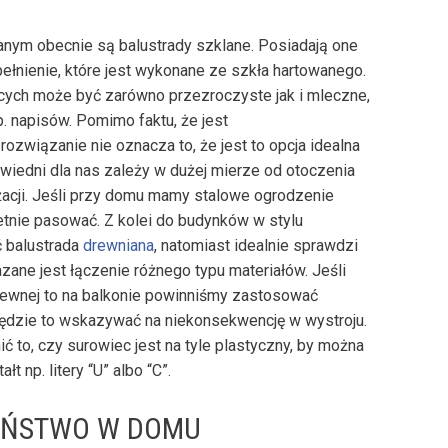
ym obecnie są balustrady szklane. Posiadają one
pełnienie, które jest wykonane ze szkła hartowanego.
cych może być zarówno przezroczyste jak i mleczne,
. napisów. Pomimo faktu, że jest
rozwiązanie nie oznacza to, że jest to opcja idealna
powiedni dla nas zależy w dużej mierze od otoczenia
acji. Jeśli przy domu mamy stalowe ogrodzenie
ietnie pasować. Z kolei do budynków w stylu
 balustrada
drewniana
, natomiast idealnie sprawdzi
zane jest łączenie różnego typu materiałów. Jeśli
zewnej to na balkonie powinniśmy zastosować
dzie to wskazywać na niekonsekwencję w wystroju.
 to, czy surowiec jest na tyle plastyczny, by można
 np. litery “U” albo “C”.
ZEŃSTWO W DOMU