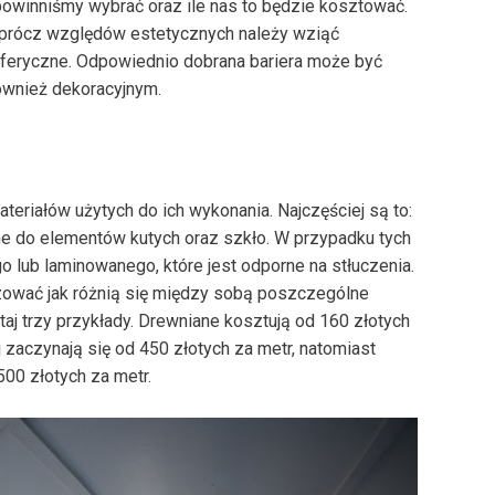
y powinniśmy wybrać oraz ile nas to będzie kosztować.
, oprócz względów estetycznych należy wziąć
feryczne. Odpowiednio dobrana bariera może być
ównież dekoracyjnym.
teriałów użytych do ich wykonania. Najczęściej są to:
wne do elementów kutych oraz szkło. W przypadku tych
o lub laminowanego, które jest odporne na stłuczenia.
azować jak różnią się między sobą poszczególne
j trzy przykłady. Drewniane kosztują od 160 złotych
j zaczynają się od 450 złotych za metr, natomiast
00 złotych za metr.