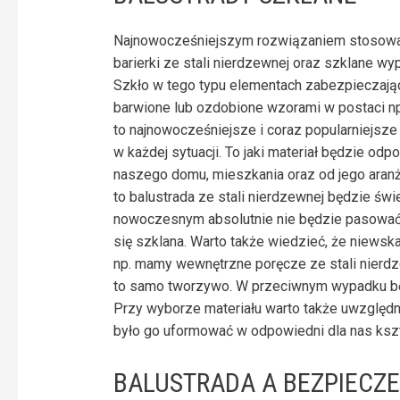
Najnowocześniejszym rozwiązaniem stosowan
barierki ze stali nierdzewnej oraz szklane wy
Szkło w tego typu elementach zabezpieczają
barwione lub ozdobione wzorami w postaci np
to najnowocześniejsze i coraz popularniejsze 
w każdej sytuacji. To jaki materiał będzie od
naszego domu, mieszkania oraz od jego aranż
to balustrada ze stali nierdzewnej będzie św
nowoczesnym absolutnie nie będzie pasować
się szklana. Warto także wiedzieć, że niewska
np. mamy wewnętrzne poręcze ze stali nierd
to samo tworzywo. W przeciwnym wypadku bę
Przy wyborze materiału warto także uwzględnić
było go uformować w odpowiedni dla nas kształt
BALUSTRADA A BEZPIEC