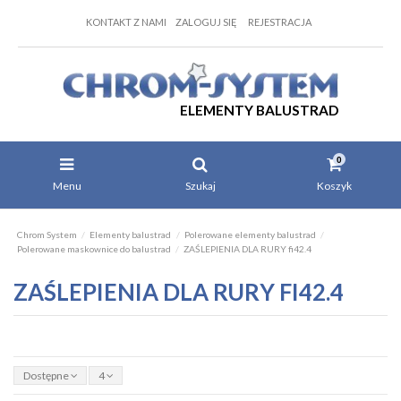
KONTAKT Z NAMI
ZALOGUJ SIĘ
REJESTRACJA
ELEMENTY BALUSTRAD
0
Menu
Szukaj
Koszyk
Chrom System
Elementy balustrad
Polerowane elementy balustrad
Polerowane maskownice do balustrad
ZAŚLEPIENIA DLA RURY fi42.4
ZAŚLEPIENIA DLA RURY FI42.4
Dostępne
4