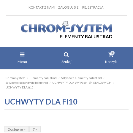
KONTAKT Z NAMI
ZALOGUJ SIĘ
REJESTRACJA
ELEMENTY BALUSTRAD
0
Menu
Szukaj
Koszyk
Chrom System
Elementy balustrad
Satynowe elementy balustrad
Satynowe uchwyty do balustrad
UCHWYTY DLA WYPEŁNIEŃ STALOWYCH
UCHWYTY DLA fi10
UCHWYTY DLA FI10
Dostępne
7