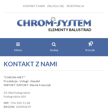
KONTAKT Z NAMI
ZALOGUJ SIĘ
REJESTRACJA
ELEMENTY BALUSTRAD
0
Menu
Szukaj
Koszyk
KONTAKT Z NAMI
"CHROM-MET"
Produkcja - Usługi - Handel
IMPORT-EXPORT Marek Franczyk
33-386 Podegrodzie
Podegrodzie 430
NIP:
734-100-11-68
REGON:
120030229