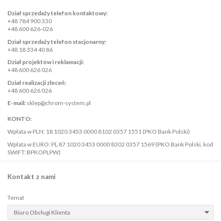
Dział sprzedaży telefon kontaktowy:
+48 784 900 330
+48 600 626-026
Dział sprzedaży telefon stacjonarny:
+48 18 334 40 86
Dział projektów i reklamacji:
+48 600 626 026
Dział realizacji zleceń:
+48 600 626 026
E-mail:
sklep@chrom-system.pl
KONTO:
Wpłata w PLN: 18 1020 3453 0000 8102 0357 1551 (PKO Bank Polski)
Wpłata w EURO: PL 87 1020 3453 0000 8302 0357 1569 (PKO Bank Polski, kod
SWIFT: BPKOPLPW)
Kontakt z nami
Temat