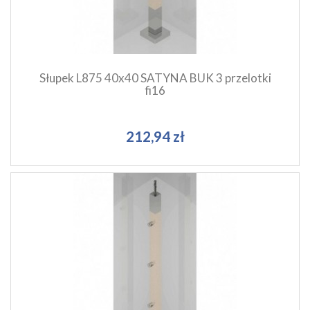
Dodaj do koszyka
Słupek L875 40x40 SATYNA BUK 3 przelotki
fi16
212,94 zł
Szybki podgląd produktu