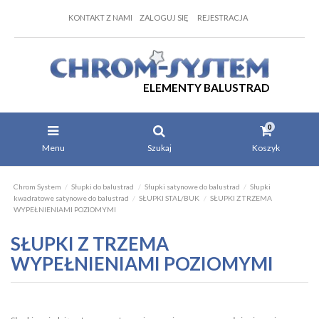
KONTAKT Z NAMI
ZALOGUJ SIĘ
REJESTRACJA
ELEMENTY BALUSTRAD
0
Menu
Szukaj
Koszyk
Chrom System
Słupki do balustrad
Słupki satynowe do balustrad
Słupki
kwadratowe satynowe do balustrad
SŁUPKI STAL/BUK
SŁUPKI Z TRZEMA
WYPEŁNIENIAMI POZIOMYMI
SŁUPKI Z TRZEMA
WYPEŁNIENIAMI POZIOMYMI