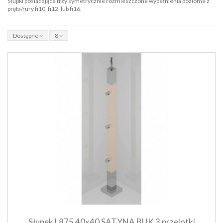
Słupki posiadające trzy symetrycznie rozmieszczone wypełnienia poziome z
pręta/rury fi10, fi12, lub fi16.
Dostępne
8
Szybki podgląd produktu
Dodaj do koszyka
Słupek L875 40x40 SATYNA BUK 3 przelotki