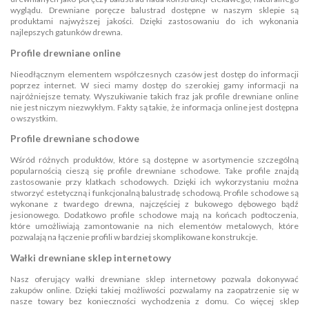
wyglądu. Drewniane poręcze balustrad dostępne w naszym sklepie są
produktami najwyższej jakości. Dzięki zastosowaniu do ich wykonania
najlepszych gatunków drewna.
Profile drewniane online
Nieodłącznym elementem współczesnych czasów jest dostęp do informacji
poprzez internet. W sieci mamy dostęp do szerokiej gamy informacji na
najróżniejsze tematy. Wyszukiwanie takich fraz jak profile drewniane online
nie jest niczym niezwykłym. Fakty są takie, że informacja online jest dostępna
o wszystkim.
Profile drewniane schodowe
Wśród różnych produktów, które są dostępne w asortymencie szczególną
popularnością cieszą się profile drewniane schodowe. Take profile znajdą
zastosowanie przy klatkach schodowych. Dzięki ich wykorzystaniu można
stworzyć estetyczną i funkcjonalną balustradę schodową. Profile schodowe są
wykonane z twardego drewna, najczęściej z bukowego dębowego bądź
jesionowego. Dodatkowo profile schodowe mają na końcach podtoczenia,
które umożliwiają zamontowanie na nich elementów metalowych, które
pozwalają na łączenie profili w bardziej skomplikowane konstrukcje.
Wałki drewniane sklep internetowy
Nasz oferujący wałki drewniane sklep internetowy pozwala dokonywać
zakupów online. Dzięki takiej możliwości pozwalamy na zaopatrzenie się w
nasze towary bez konieczności wychodzenia z domu. Co więcej sklep