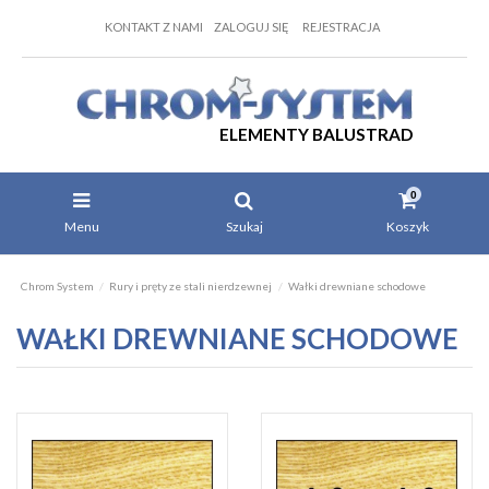
KONTAKT Z NAMI
ZALOGUJ SIĘ
REJESTRACJA
ELEMENTY BALUSTRAD
0
Menu
Szukaj
Koszyk
Chrom System
Rury i pręty ze stali nierdzewnej
Wałki drewniane schodowe
WAŁKI DREWNIANE SCHODOWE