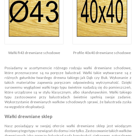
Wałki fi43 drewniane schodowe
Profile 40x40 drewniane schodowe
Posiadamy w asortymencie różnego rodzaju wałki drewniane schodowe,
które przeznaczone są na poręcze balustrad. Wałki takie wytwarzane są z
różnych gatunków twardego drewna takiego jak Dąb czy Buk. Wykonanie z
takich materiałów zapewnia poręczom odpowiednią wytrzymałość. Dzięki
surowemu wyglądowi wałki tego typu świetnie nadadzą się do pomieszczeń,
które urządzone są w stylu klasycznym, albo skandynawskim. Wałki takiego
typu zastosowane przy balustradach świetnie spełnią swoje zadanie.
Wykorzystanie drewnianych wałków schodowych sprawi, że balustrada zyska
na wygodzie eksploatacji.
Wałki drewniane sklep
Nasz posiadający w swojej ofercie wałki drewniane sklep jest wiodącym
dostawcą tego typu rozwiązań do domu i nie tylko. Zastosowanie takich wałków
drewnianych jako poręczy balustrad nada konstrukcji ciekawego, naturalnego