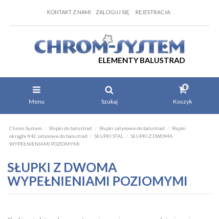
KONTAKT Z NAMI
ZALOGUJ SIĘ
REJESTRACJA
ELEMENTY BALUSTRAD
0
Menu
Szukaj
Koszyk
Chrom System
Słupki do balustrad
Słupki satynowe do balustrad
Słupki
okrągłe fi42 satynowe do balustrad
SŁUPKI STAL
SŁUPKI Z DWOMA
WYPEŁNIENIAMI POZIOMYMI
SŁUPKI Z DWOMA
WYPEŁNIENIAMI POZIOMYMI