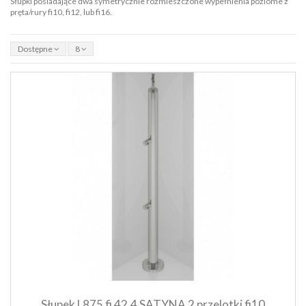
Słupki posiadające dwa symetrycznie rozmieszczone wypełnienia poziome z
pręta/rury fi10, fi12, lub fi16.
Dostępne
8
Szybki podgląd produktu
Dodaj do koszyka
Słupek L875 fi 42.4 SATYNA 2 przelotki fi10