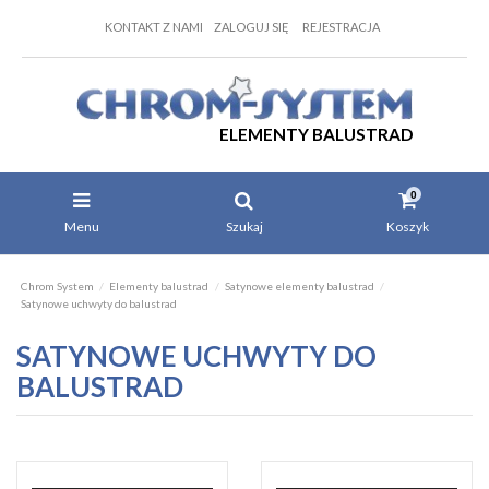
KONTAKT Z NAMI
ZALOGUJ SIĘ
REJESTRACJA
ELEMENTY BALUSTRAD
0
Menu
Szukaj
Koszyk
Chrom System
Elementy balustrad
Satynowe elementy balustrad
Satynowe uchwyty do balustrad
SATYNOWE UCHWYTY DO
BALUSTRAD