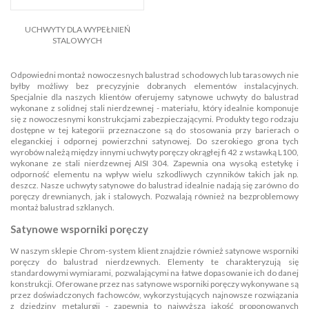
UCHWYTY DLA WYPEŁNIEŃ
STALOWYCH
Odpowiedni montaż nowoczesnych balustrad schodowych lub tarasowych nie
byłby możliwy bez precyzyjnie dobranych elementów instalacyjnych.
Specjalnie dla naszych klientów oferujemy satynowe uchwyty do balustrad
wykonane z solidnej stali nierdzewnej - materiału, który idealnie komponuje
się z nowoczesnymi konstrukcjami zabezpieczającymi. Produkty tego rodzaju
dostępne w tej kategorii przeznaczone są do stosowania przy barierach o
eleganckiej i odpornej powierzchni satynowej. Do szerokiego grona tych
wyrobów należą między innymi uchwyty poręczy okrągłej fi 42 z wstawką L100,
wykonane ze stali nierdzewnej AISI 304. Zapewnia ona wysoką estetykę i
odporność elementu na wpływ wielu szkodliwych czynników takich jak np.
deszcz. Nasze uchwyty satynowe do balustrad idealnie nadają się zarówno do
poręczy drewnianych, jak i stalowych. Pozwalają również na bezproblemowy
montaż balustrad szklanych.
Satynowe wsporniki poręczy
W naszym sklepie Chrom-system klient znajdzie również satynowe wsporniki
poręczy do balustrad nierdzewnych. Elementy te charakteryzują się
standardowymi wymiarami, pozwalającymi na łatwe dopasowanie ich do danej
konstrukcji. Oferowane przez nas satynowe wsporniki poręczy wykonywane są
przez doświadczonych fachowców, wykorzystujących najnowsze rozwiązania
z dziedziny metalurgii - zapewnia to najwyższą jakość proponowanych