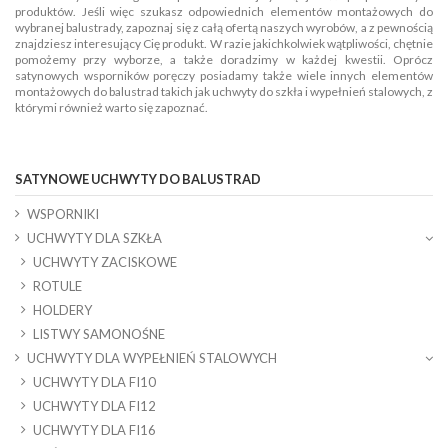
produktów. Jeśli więc szukasz odpowiednich elementów montażowych do
wybranej balustrady, zapoznaj się z całą ofertą naszych wyrobów, a z pewnością
znajdziesz interesujący Cię produkt. W razie jakichkolwiek wątpliwości, chętnie
pomożemy przy wyborze, a także doradzimy w każdej kwestii. Oprócz
satynowych wsporników poręczy posiadamy także wiele innych elementów
montażowych do balustrad takich jak uchwyty do szkła i wypełnień stalowych, z
którymi również warto się zapoznać.
SATYNOWE UCHWYTY DO BALUSTRAD
WSPORNIKI
UCHWYTY DLA SZKŁA
UCHWYTY ZACISKOWE
ROTULE
HOLDERY
LISTWY SAMONOŚNE
UCHWYTY DLA WYPEŁNIEŃ STALOWYCH
UCHWYTY DLA FI10
UCHWYTY DLA FI12
UCHWYTY DLA FI16