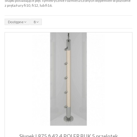
Słupki posiadające pięć symetrycznie rozmieszczonych wypełnień w poziome
z pręta/rury fi10, fi12, lub fi16.
Dostępne
8
Szybki podgląd produktu
Dodaj do koszyka
Słupek L875 fi 42.4 POLER BUK 5 przelotek