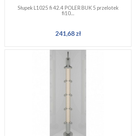
Słupek L1025 fi 42.4 POLER BUK 5 przelotek
fi10...
241,68 zł
Szybki podgląd produktu
Dodaj do koszyka