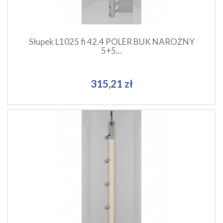
Słupek L1025 fi 42.4 POLER BUK NAROŻNY
5+5...
315,21 zł
Szybki podgląd produktu