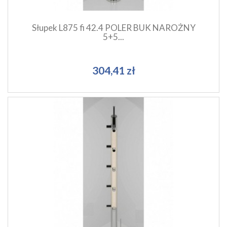
Słupek L875 fi 42.4 POLER BUK NAROŻNY
5+5...
304,41 zł
Szybki podgląd produktu
Dodaj do koszyka