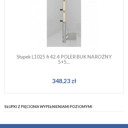
Szybki podgląd produktu
Dodaj do koszyka
Słupek L1025 fi 42.4 POLER BUK NAROŻNY
5+5...
348,23 zł
SŁUPKI Z PIĘCIOMA WYPEŁNIENIAMI POZIOMYMI