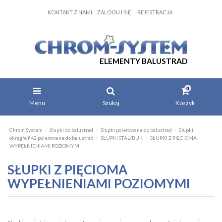
KONTAKT Z NAMI
ZALOGUJ SIĘ
REJESTRACJA
ELEMENTY BALUSTRAD
0
Menu
Szukaj
Koszyk
Chrom System
Słupki do balustrad
Słupki polerowane do balustrad
Słupki
okrągłe fi42 polerowane do balustrad
SŁUPKI STAL/BUK
SŁUPKI Z PIĘCIOMA
WYPEŁNIENIAMI POZIOMYMI
SŁUPKI Z PIĘCIOMA
WYPEŁNIENIAMI POZIOMYMI