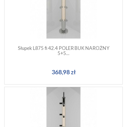
Szybki podgląd produktu
Dodaj do koszyka
Słupek L875 fi 42.4 POLER BUK NAROŻNY
5+5...
368,98 zł